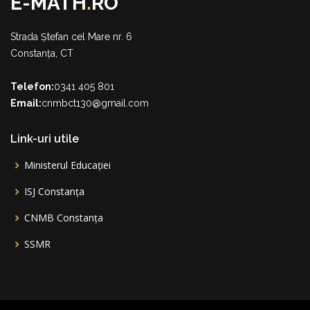
E-MATH
.
RO
Strada Ștefan cel Mare nr. 6
Constanța, CT
Telefon:
0341 405 801
Email:
cnmbct130@gmail.com
Link-uri utile
Ministerul Educației
ISJ Constanța
CNMB Constanța
SSMR