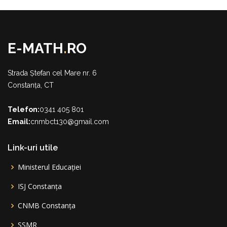
E-MATH
.
RO
Strada Ștefan cel Mare nr. 6
Constanța, CT
Telefon:
0341 405 801
Email:
cnmbct130@gmail.com
Link-uri utile
Ministerul Educației
ISJ Constanța
CNMB Constanța
SSMR